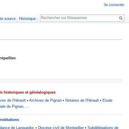
Se connecter
Rechercher
xte source
Historique
tpellier.
s historiques et généalogiques
ves de l'Hérault
•
Archives de Pignan
•
Notaires de l'Hérault
•
Etude
iale de Pignan
, ...
nstitutions
ndance de Languedoc
•
Diocèse civil de Montpellier
•
Subdélégations de