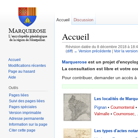
Accueil
Discussion
Accueil
Révision datée du 8 décembre 2018 à 18:
(
diff
)
← Version précédente
|
Voir la version
Aller à :
navigation
,
rechercher
Accueil
Marquerose
est un projet d'encyclop
Modifications récentes
La consultation est libre et votre co
Page au hasard
Pour contribuer, demander un accès à
Aide
Outils
Pages liées
Les localités de Marqu
Suivi des pages liées
Pages spéciales
Pignan
•
Cournonterral
•
Version imprimable
Valmalle
•
Cournonsec
, 
Adresse permanente
Information sur la page
Citer cette page
Les types d'actes nota