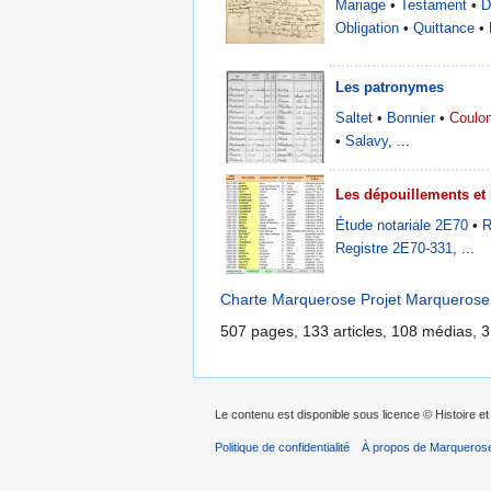
Mariage
•
Testament
•
D
Obligation
•
Quittance
•
Les patronymes
Saltet
•
Bonnier
•
Coulo
•
Salavy
, ...
Les dépouillements et 
Étude notariale 2E70
•
R
Registre 2E70-331
, ...
Charte Marquerose
Projet Marquerose
507 pages, 133 articles, 108 médias, 3
Le contenu est disponible sous licence © Histoire et
Politique de confidentialité
À propos de Marqueros