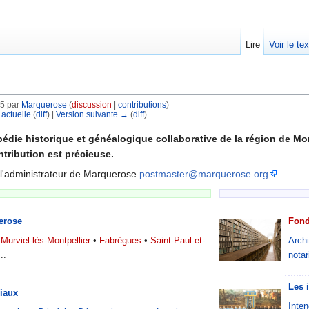
Lire
Voir le te
45 par
Marquerose
(
discussion
|
contributions
)
 actuelle
(
diff
) |
Version suivante →
(
diff
)
édie historique et généalogique collaborative de la région de Mon
ntribution est précieuse.
 l'administrateur de Marquerose
postmaster@marquerose.org
erose
Fond
Murviel-lès-Montpellier
•
Fabrègues
•
Saint-Paul-et-
Archi
...
notar
Les i
riaux
Inte