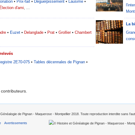
onation
•
Prix-fait
•
Déguerpissement
•
Lausime
•
l'in
Élection d'ami
, ...
Montp
La b
ndre
•
Euzet
•
Delanglade
•
Prat
•
Grollier
•
Chambert
Grand
consu
relevés
egistre 2E70-075
•
Tables décennales de Pignan
•
 contributeurs.
 Généalogie de Pignan - Maquerose - Montpellier 2018. Toute reproduction interdite sans l'auto
e
Avertissements