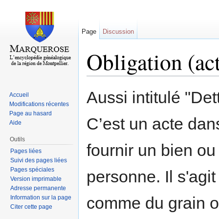
Page
Discussion
Obligation (ac
Aller à :
navigation
,
rechercher
Aussi intitulé "Det
Accueil
Modifications récentes
Page au hasard
C’est un acte dan
Aide
Outils
fournir un bien ou
Pages liées
Suivi des pages liées
Pages spéciales
personne. Il s'agit
Version imprimable
Adresse permanente
comme du grain ou 
Information sur la page
Citer cette page