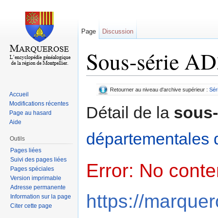
Page
Discussion
Sous-série A
Aller à :
navigation
,
rechercher
Retourner au niveau d'archive supérieur :
Sér
Accueil
Modifications récentes
Détail de la
sous-
Page au hasard
Aide
départementales d
Outils
Pages liées
Suivi des pages liées
Error: No cont
Pages spéciales
Version imprimable
Adresse permanente
https://marquer
Information sur la page
Citer cette page