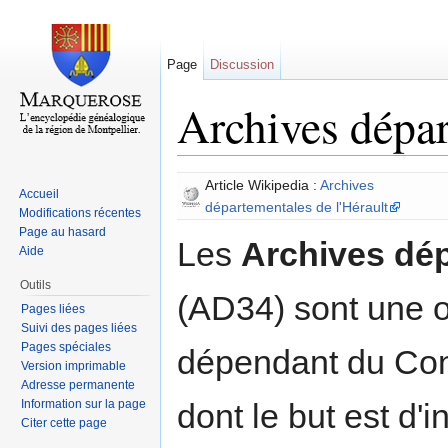
Page
Discussion
Archives dépar
Aller à :
navigation
,
rechercher
Article Wikipedia :
Archives
Accueil
départementales de l'Hérault
Modifications récentes
Page au hasard
Les
Archives dép
Aide
Outils
(AD34) sont une o
Pages liées
Suivi des pages liées
Pages spéciales
dépendant du Cons
Version imprimable
Adresse permanente
Information sur la page
dont le but est d'i
Citer cette page