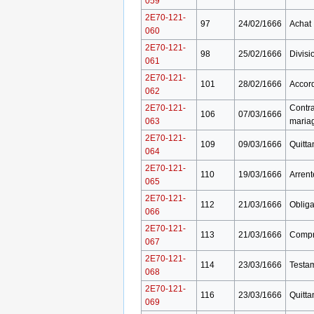
059
2E70-121-
97
24/02/1666
Achat
060
2E70-121-
98
25/02/1666
Divisi
061
2E70-121-
101
28/02/1666
Accor
062
2E70-121-
Contra
106
07/03/1666
063
maria
2E70-121-
109
09/03/1666
Quitta
064
2E70-121-
110
19/03/1666
Arren
065
2E70-121-
112
21/03/1666
Obliga
066
2E70-121-
113
21/03/1666
Compr
067
2E70-121-
114
23/03/1666
Testa
068
2E70-121-
116
23/03/1666
Quitta
069