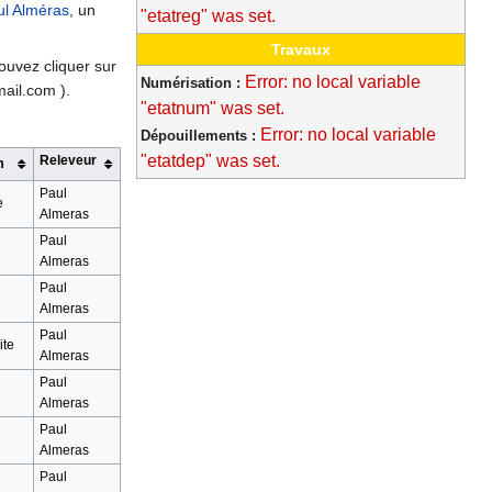
ul Alméras
, un
"etatreg" was set.
Travaux
ouvez cliquer sur
Error: no local variable
Numérisation :
ail.com ).
"etatnum" was set.
Error: no local variable
Dépouillements :
"etatdep" was set.
Releveur
m
Paul
e
Almeras
Paul
Almeras
Paul
Almeras
Paul
ite
Almeras
Paul
Almeras
Paul
Almeras
Paul