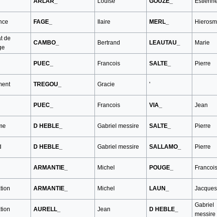
ARLAR_
Louise
GOUZE_
Estienn
nce
FAGE_
Ilaire
MERL_
Hieros
t de
CAMBO_
Bertrand
LEAUTAU_
Marie
ge
PUEC_
Francois
SALTE_
Pierre
ment
TREGOU_
Gracie
'
PUEC_
Francois
VIA_
Jean
me
D HEBLE_
Gabriel messire
SALTE_
Pierre
d
D HEBLE_
Gabriel messire
SALLAMO_
Pierre
ARMANTIE_
Michel
POUGE_
Francoi
tion
ARMANTIE_
Michel
LAUN_
Jacques
Gabriel
tion
AURELL_
Jean
D HEBLE_
messire