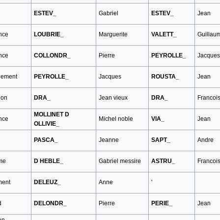
ESTEV_
Gabriel
ESTEV_
Jean
nce
LOUBRIE_
Marguerite
VALETT_
Guillau
nce
COLLONDR_
Pierre
PEYROLLE_
Jacques
ement
PEYROLLE_
Jacques
ROUSTA_
Jean
ion
DRA_
Jean vieux
DRA_
Francoi
MOLLINET D
nce
Michel noble
VIA_
Jean
OLLIVIE_
PASCA_
Jeanne
SAPT_
Andre
me
D HEBLE_
Gabriel messire
ASTRU_
Francoi
ment
DELEUZ_
Anne
'
d
DELONDR_
Pierre
PERIE_
Jean
on