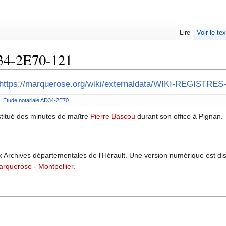
Lire
Voir le te
D34-2E70-121
https://marquerose.org/wiki/externaldata/WIKI-REGISTRE
 :
Étude notariale AD34-2E70
.
titué des minutes de maître
Pierre Bascou
durant son office à Pignan.
x Archives départementales de l'Hérault. Une version numérique est di
arquerose - Montpellier
.