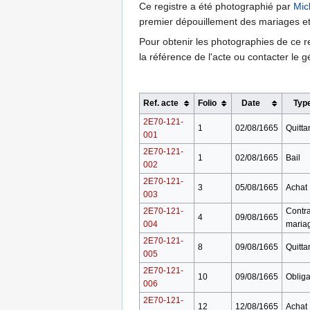
Ce registre a été photographié par
Mic
premier dépouillement des mariages et
Pour obtenir les photographies de ce r
la référence de l'acte ou contacter le
Ref. acte
Folio
Date
Typ
2E70-121-
1
02/08/1665
Quitta
001
2E70-121-
1
02/08/1665
Bail
002
2E70-121-
3
05/08/1665
Achat
003
2E70-121-
Contra
4
09/08/1665
004
maria
2E70-121-
8
09/08/1665
Quitta
005
2E70-121-
10
09/08/1665
Obliga
006
2E70-121-
12
12/08/1665
Achat