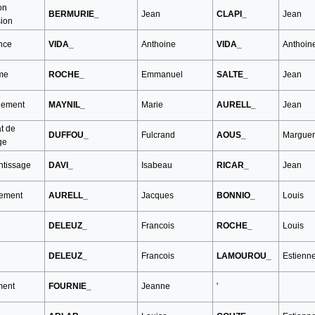
on
BERMURIE_
Jean
CLAPI_
Jean
sion
nce
VIDA_
Anthoine
VIDA_
Anthoin
me
ROCHE_
Emmanuel
SALTE_
Jean
ement
MAYNIL_
Marie
AURELL_
Jean
t de
DUFFOU_
Fulcrand
AOUS_
Marguer
ge
ntissage
DAVI_
Isabeau
RICAR_
Jean
tement
AURELL_
Jacques
BONNIO_
Louis
DELEUZ_
Francois
ROCHE_
Louis
DELEUZ_
Francois
LAMOUROU_
Estienn
ment
FOURNIE_
Jeanne
'