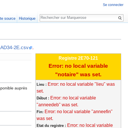
Se connecter
Rechercher
xte source
Historique
S-AD34-2E.csv
.
Registre 2E70-121
Error: no local variable
"notaire" was set.
Error: no local variable "lieu" was
Lieu :
sponible auprès
set.
Error: no local variable
Début :
"anneedeb" was set.
Error: no local variable "anneefin"
Fin:
was set.
Error: no local variable
Etat du registre :