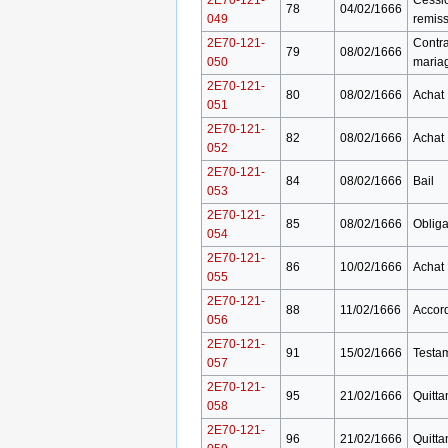
78
04/02/1666
049
remis
2E70-121-
Contra
79
08/02/1666
050
maria
2E70-121-
80
08/02/1666
Achat
051
2E70-121-
82
08/02/1666
Achat
052
2E70-121-
84
08/02/1666
Bail
053
2E70-121-
85
08/02/1666
Obliga
054
2E70-121-
86
10/02/1666
Achat
055
2E70-121-
88
11/02/1666
Accor
056
2E70-121-
91
15/02/1666
Testa
057
2E70-121-
95
21/02/1666
Quitta
058
2E70-121-
96
21/02/1666
Quitta