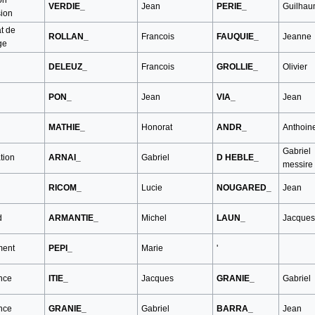
VERDIE_
Jean
PERIE_
Guilha
sion
t de
ROLLAN_
Francois
FAUQUIE_
Jeanne
ge
DELEUZ_
Francois
GROLLIE_
Olivier
PON_
Jean
VIA_
Jean
MATHIE_
Honorat
ANDR_
Anthoin
Gabriel
tion
ARNAI_
Gabriel
D HEBLE_
messire
RICOM_
Lucie
NOUGARED_
Jean
d
ARMANTIE_
Michel
LAUN_
Jacques
ment
PEPI_
Marie
'
nce
ITIE_
Jacques
GRANIE_
Gabriel
nce
GRANIE_
Gabriel
BARRA_
Jean