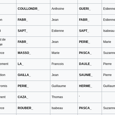
COULLONDR_
Anthoine
GUERI_
Estienn
on
FABR_
Jean
FABR_
Estienn
d
SAPT_
Estienne
SAPT_
Isabeau
t de
FABR_
Jean
PERIE_
Marie
ge
nce
MASSO_
Marie
PASCA_
Suzann
tement
LA_
Francois
DAULE_
Pierre
tion
GAILLA_
Jean
SAUNIE_
Pierre
omis
PERIE_
Guillaume
HERME_
Guillau
ment
CAZA_
Thomas
'
nce
ROUBER_
Isabeau
PASCA_
Suzann