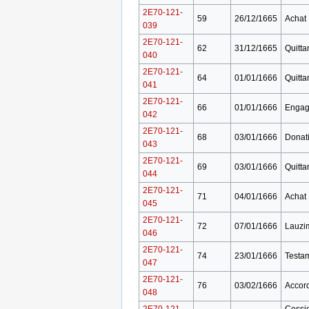
2E70-121-
59
26/12/1665
Achat
039
2E70-121-
62
31/12/1665
Quitta
040
2E70-121-
64
01/01/1666
Quitta
041
2E70-121-
66
01/01/1666
Engag
042
2E70-121-
68
03/01/1666
Donat
043
2E70-121-
69
03/01/1666
Quitta
044
2E70-121-
71
04/01/1666
Achat
045
2E70-121-
72
07/01/1666
Lauzi
046
2E70-121-
74
23/01/1666
Testa
047
2E70-121-
76
03/02/1666
Accor
048
2E70-121-
Cessi