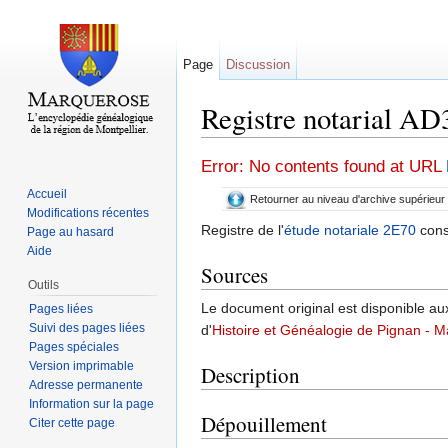
Page
Discussion
Registre notarial A
Aller à :
navigation
,
rechercher
Error: No contents found at URL
Accueil
Retourner au niveau d'archive supérieur
Modifications récentes
Registre de l'
étude notariale 2E70
cons
Page au hasard
Aide
Sources
Outils
Le document original est disponible au
Pages liées
Suivi des pages liées
d'
Histoire et Généalogie de Pignan - M
Pages spéciales
Version imprimable
Description
Adresse permanente
Information sur la page
Dépouillement
Citer cette page