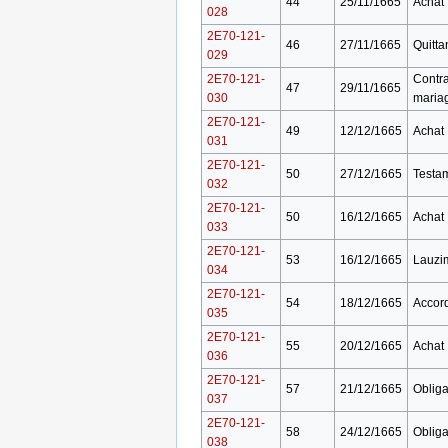
44
25/11/1665
Achat
028
2E70-121-
46
27/11/1665
Quitta
029
2E70-121-
Contra
47
29/11/1665
030
maria
2E70-121-
49
12/12/1665
Achat
031
2E70-121-
50
27/12/1665
Testa
032
2E70-121-
50
16/12/1665
Achat
033
2E70-121-
53
16/12/1665
Lauzi
034
2E70-121-
54
18/12/1665
Accor
035
2E70-121-
55
20/12/1665
Achat
036
2E70-121-
57
21/12/1665
Obliga
037
2E70-121-
58
24/12/1665
Obliga
038