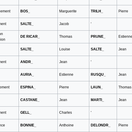
ement
BOS_
Marguerite
TRILH_
Pierre
ment
SALTE_
Jacob
'
on
DE RICAR_
Thomas
PRUNE_
Estienn
sion
SALTE_
Louise
SALTE_
Jean
ment
ANDR_
Jean
'
AURIA_
Estienne
RUSQU_
Jean
tement
ESPINA_
Pierre
LAUN_
Thomas
CASTANE_
Jean
MARTI_
Jean
ment
GELL_
Charles
'
nce
BONNIE_
Anthoine
DELONDR_
Pierre