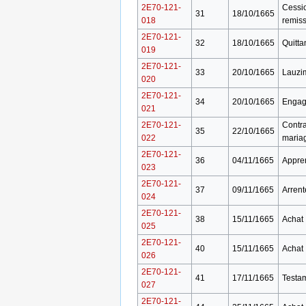
2E70-121-
Cessi
31
18/10/1665
018
remis
2E70-121-
32
18/10/1665
Quitta
019
2E70-121-
33
20/10/1665
Lauzi
020
2E70-121-
34
20/10/1665
Engag
021
2E70-121-
Contra
35
22/10/1665
022
maria
2E70-121-
36
04/11/1665
Appre
023
2E70-121-
37
09/11/1665
Arren
024
2E70-121-
38
15/11/1665
Achat
025
2E70-121-
40
15/11/1665
Achat
026
2E70-121-
41
17/11/1665
Testa
027
2E70-121-