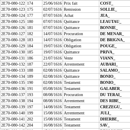
2E70-080-122
174
25/06/1616
Prix fait
COST_
2E70-080-123
175
02/07/1616
Remission
SOLLIE_
2E70-080-124
177
07/07/1616
Achat
JEA_
2E70-080-125
180
07/07/1616
Quittance
LEAUTAU_
2E70-080-126
181
07/07/1616
Quittance
BONNIE_
2E70-080-127
182
14/07/1616
Procuration
DE MENAR_
2E70-080-128
183
14/07/1616
Obligation
DE BRIGNA_
2E70-080-129
184
19/07/1616
Obligation
POUGE_
2E70-080-130
185
19/07/1616
Quittance
PRIVA_
2E70-080-131
186
21/07/1616
Vente
VIANN_
2E70-080-132
187
22/07/1616
Arrentement
AUBARI_
2E70-080-133
188
02/08/1616
Quittance
SALAMO_
2E70-080-134
189
02/08/1616
Quittance
BONIO_
2E70-080-135
190
02/08/1616
Testament
BONIO_
2E70-080-136
191
05/08/1616
Testament
GALABER_
2E70-080-137
193
08/08/1616
Procuration
DU TERAI_
2E70-080-138
194
08/08/1616
Arrentement
DES RIBE_
2E70-080-139
197
14/08/1616
Testament
CREZEGU_
2E70-080-140
199
15/08/1616
Arrentement
JULI_
2E70-080-141
202
15/08/1616
Testament
DHERBE_
2E70-080-142
204
16/08/1616
Testament
SAV_