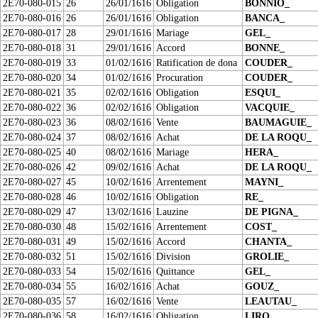
2E70-080-015
26
26/01/1616
Obligation
BONNIO_
2E70-080-016
26
26/01/1616
Obligation
BANCA_
2E70-080-017
28
29/01/1616
Mariage
GEL_
2E70-080-018
31
29/01/1616
Accord
BONNE_
2E70-080-019
33
01/02/1616
Ratification de dona
COUDER_
2E70-080-020
34
01/02/1616
Procuration
COUDER_
2E70-080-021
35
02/02/1616
Obligation
ESQUI_
2E70-080-022
36
02/02/1616
Obligation
VACQUIE_
2E70-080-023
36
08/02/1616
Vente
BAUMAGUIE_
2E70-080-024
37
08/02/1616
Achat
DE LA ROQU_
2E70-080-025
40
08/02/1616
Mariage
HERA_
2E70-080-026
42
09/02/1616
Achat
DE LA ROQU_
2E70-080-027
45
10/02/1616
Arrentement
MAYNI_
2E70-080-028
46
10/02/1616
Obligation
RE_
2E70-080-029
47
13/02/1616
Lauzine
DE PIGNA_
2E70-080-030
48
15/02/1616
Arrentement
COST_
2E70-080-031
49
15/02/1616
Accord
CHANTA_
2E70-080-032
51
15/02/1616
Division
GROLIE_
2E70-080-033
54
15/02/1616
Quittance
GEL_
2E70-080-034
55
16/02/1616
Achat
GOUZ_
2E70-080-035
57
16/02/1616
Vente
LEAUTAU_
2E70-080-036
58
16/02/1616
Obligation
LIRO_