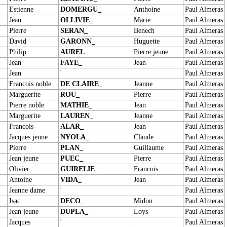
Estienne
DOMERGU_
Anthoine
Paul Almeras
Jean
OLLIVIE_
Marie
Paul Almeras
Pierre
SERAN_
Benech
Paul Almeras
David
GARONN_
Huguette
Paul Almeras
Philip
AUREL_
Pierre jeune
Paul Almeras
Jean
FAYE_
Jean
Paul Almeras
Jean
'
Paul Almeras
Francois noble
DE CLAIRE_
Jeanne
Paul Almeras
Marguerite
ROU_
Pierre
Paul Almeras
Pierre noble
MATHIE_
Jean
Paul Almeras
Marguerite
LAUREN_
Jeanne
Paul Almeras
Francois
ALAR_
Jean
Paul Almeras
Jacques jeune
NYOLA_
Claude
Paul Almeras
Pierre
PLAN_
Guillaume
Paul Almeras
Jean jeune
PUEC_
Pierre
Paul Almeras
Olivier
GUIRELIE_
Francois
Paul Almeras
Antoine
VIDA_
Jean
Paul Almeras
Jeanne dame
'
Paul Almeras
Isac
DECO_
Midon
Paul Almeras
Jean jeune
DUPLA_
Loys
Paul Almeras
Jacques
'
Paul Almeras