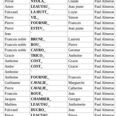
Privat
NYOLA_
Claude
Paul Almeras
Amos
LEAUTAU_
Jean jeune
Paul Almeras
Fulcrand
LA HUTT_
Loyse
Paul Almeras
Pierre
VIL_
Simon
Paul Almeras
Pierre
FOURNIE_
Francois
Paul Almeras
Pierre
ESTEV_
Jean jeune
Paul Almeras
Jean
'
Paul Almeras
Francois noble
BRUNE_
Laurent
Paul Almeras
Francois noble
ROU_
Pierre
Paul Almeras
Francois noble
CAYRO_
Gerome
Paul Almeras
Gracie
TRICO_
Anthoine
Paul Almeras
Anthoine
COST_
Gracie
Paul Almeras
Andre
COST_
Gracie
Paul Almeras
Anthoine
'
Paul Almeras
Anthoine
FOURNIE_
Francois
Paul Almeras
Guillaume
CAVALIE_
Marguerite
Paul Almeras
Pierre
CAVALIE_
Catherine
Paul Almeras
Francois
ROUE_
Jean
Paul Almeras
Jacques
CHAMBER_
Georges
Paul Almeras
Mathieu
LEAUTAU_
Anthoinette
Paul Almeras
Fulcrand
DUCRO_
Jean
Paul Almeras
Pierre
LEAUTAU_
Pierre
Paul Almeras