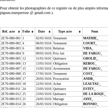
Pour obtenir les photographies de ce registre ou de plus amples informat
pignan.marquerose @ gmail.com ).
Ref. acte
Folio
Date
Type acte
Nom
2E70-080-001
1
02/01/1616
Testament
MATHIE_
2E70-080-002
4
06/01/1616
Testament
COURT_
2E70-080-003
6
08/01/1616
Relation
VIDA_
2E70-080-004
9
09/01/1616
Prix fait
DE FARGU_
2E70-080-005
12
11/01/1616
Quittance
GROLIE_
2E70-080-006
13
13/01/1616
Obligation
REBOU_
2E70-080-007
15
15/01/1616
Arrentement
DE FARGU_
2E70-080-008
15
17/01/1616
Testament
COST_
2E70-080-009
17
20/01/1616
Procuration
ANDR_
2E70-080-010
18
22/01/1616
Achat
LEAUTAU_
2E70-080-011
24
23/01/1616
Quittance
ESTEV_
2E70-080-012
25
23/01/1616
Quittance
DE LA ROQU_
2E70-080-013
21
24/01/1616
Mariage
JAYE_
2E70-080-014
26
26/01/1616
Obligation
BONNIO_