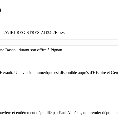
0
naldata/WIKI-REGISTRES-AD34-2E.csv
.
nne Bascou
durant son office à Pignan.
Hérault. Une version numérique est disponible auprès d'
Histoire et Gén
ouvière
et entièrement dépouillé par
Paul Alméras
, un premier dépouille