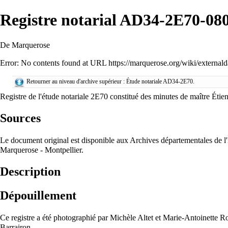
Registre notarial AD34-2E70-08
De Marquerose
Error: No contents found at URL
https://marquerose.org/wiki/exter
Retourner au niveau d'archive supérieur :
Étude notariale AD34-2E70
.
Registre de l'
étude notariale 2E70
constitué des minutes de maître
Étie
Sources
Le document original est disponible aux Archives départementales de l'
Marquerose - Montpellier
.
Description
Dépouillement
Ce registre a été photographié par
Michèle Altet
et
Marie-Antoinette R
Barrairon
.