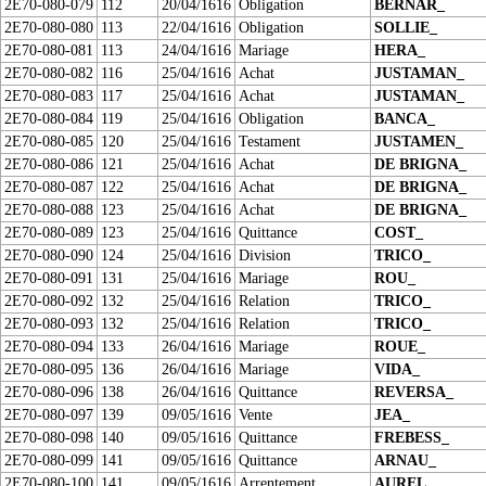
2E70-080-079
112
20/04/1616
Obligation
BERNAR_
2E70-080-080
113
22/04/1616
Obligation
SOLLIE_
2E70-080-081
113
24/04/1616
Mariage
HERA_
2E70-080-082
116
25/04/1616
Achat
JUSTAMAN_
2E70-080-083
117
25/04/1616
Achat
JUSTAMAN_
2E70-080-084
119
25/04/1616
Obligation
BANCA_
2E70-080-085
120
25/04/1616
Testament
JUSTAMEN_
2E70-080-086
121
25/04/1616
Achat
DE BRIGNA_
2E70-080-087
122
25/04/1616
Achat
DE BRIGNA_
2E70-080-088
123
25/04/1616
Achat
DE BRIGNA_
2E70-080-089
123
25/04/1616
Quittance
COST_
2E70-080-090
124
25/04/1616
Division
TRICO_
2E70-080-091
131
25/04/1616
Mariage
ROU_
2E70-080-092
132
25/04/1616
Relation
TRICO_
2E70-080-093
132
25/04/1616
Relation
TRICO_
2E70-080-094
133
26/04/1616
Mariage
ROUE_
2E70-080-095
136
26/04/1616
Mariage
VIDA_
2E70-080-096
138
26/04/1616
Quittance
REVERSA_
2E70-080-097
139
09/05/1616
Vente
JEA_
2E70-080-098
140
09/05/1616
Quittance
FREBESS_
2E70-080-099
141
09/05/1616
Quittance
ARNAU_
2E70-080-100
141
09/05/1616
Arrentement
AUREL_