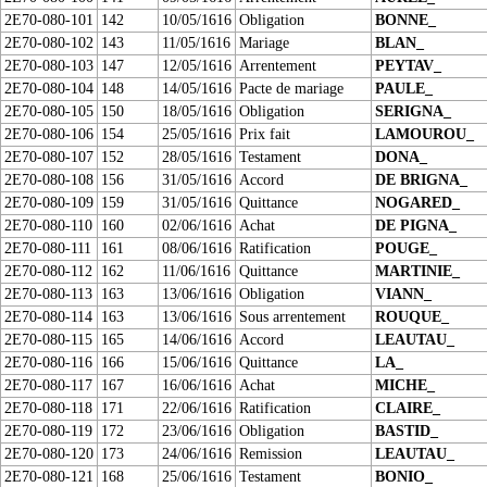
2E70-080-101
142
10/05/1616
Obligation
BONNE_
2E70-080-102
143
11/05/1616
Mariage
BLAN_
2E70-080-103
147
12/05/1616
Arrentement
PEYTAV_
2E70-080-104
148
14/05/1616
Pacte de mariage
PAULE_
2E70-080-105
150
18/05/1616
Obligation
SERIGNA_
2E70-080-106
154
25/05/1616
Prix fait
LAMOUROU_
2E70-080-107
152
28/05/1616
Testament
DONA_
2E70-080-108
156
31/05/1616
Accord
DE BRIGNA_
2E70-080-109
159
31/05/1616
Quittance
NOGARED_
2E70-080-110
160
02/06/1616
Achat
DE PIGNA_
2E70-080-111
161
08/06/1616
Ratification
POUGE_
2E70-080-112
162
11/06/1616
Quittance
MARTINIE_
2E70-080-113
163
13/06/1616
Obligation
VIANN_
2E70-080-114
163
13/06/1616
Sous arrentement
ROUQUE_
2E70-080-115
165
14/06/1616
Accord
LEAUTAU_
2E70-080-116
166
15/06/1616
Quittance
LA_
2E70-080-117
167
16/06/1616
Achat
MICHE_
2E70-080-118
171
22/06/1616
Ratification
CLAIRE_
2E70-080-119
172
23/06/1616
Obligation
BASTID_
2E70-080-120
173
24/06/1616
Remission
LEAUTAU_
2E70-080-121
168
25/06/1616
Testament
BONIO_