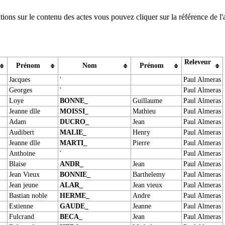
ions sur le contenu des actes vous pouvez cliquer sur la référence de l'
Releveur
Prénom
Nom
Prénom
Jacques
'
Paul Almeras
Georges
'
Paul Almeras
Loye
BONNE_
Guillaume
Paul Almeras
Jeanne dlle
MOISSI_
Mathieu
Paul Almeras
Adam
DUCRO_
Jean
Paul Almeras
Audibert
MALIE_
Henry
Paul Almeras
Jeanne dlle
MARTI_
Pierre
Paul Almeras
Anthoine
'
Paul Almeras
Blaise
ANDR_
Jean
Paul Almeras
Jean Vieux
BONNIE_
Barthelemy
Paul Almeras
Jean jeune
ALAR_
Jean vieux
Paul Almeras
Bastian noble
HERME_
Andre
Paul Almeras
Estienne
GAUDE_
Jeanne
Paul Almeras
Fulcrand
BECA_
Jean
Paul Almeras