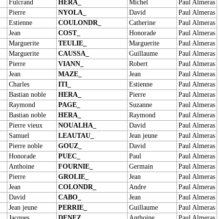
Fulcrand
HERA_
Michel
Paul Almeras
Pierre
NYOLA_
David
Paul Almeras
Estienne
COULONDR_
Catherine
Paul Almeras
Jean
COST_
Honorade
Paul Almeras
Marguerite
TEULIE_
Marguerite
Paul Almeras
Marguerite
CAUSSA_
Guillaume
Paul Almeras
Pierre
VIANN_
Robert
Paul Almeras
Jean
MAZE_
Jean
Paul Almeras
Charles
ITI_
Estienne
Paul Almeras
Bastian noble
HERA_
Pierre
Paul Almeras
Raymond
PAGE_
Suzanne
Paul Almeras
Bastian noble
HERA_
Raymond
Paul Almeras
Pierre vieux
NOUALHA_
David
Paul Almeras
Samuel
LEAUTAU_
Jean jeune
Paul Almeras
Pierre noble
GOUZ_
David
Paul Almeras
Honorade
PUEC_
Paul
Paul Almeras
Anthoine
FOURNIE_
Germain
Paul Almeras
Pierre
GROLIE_
Jean
Paul Almeras
Jean
COLONDR_
Andre
Paul Almeras
David
CABO_
Jean
Paul Almeras
Jean jeune
PERRIE_
Guillaume
Paul Almeras
Jacques
DENEZ_
Anthoine
Paul Almeras