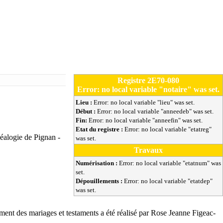
Registre 2E70-080
Error: no local variable "notaire" was set.
Lieu :
Error: no local variable "lieu" was set.
Début :
Error: no local variable "anneedeb" was set.
Fin:
Error: no local variable "anneefin" was set.
Etat du registre :
Error: no local variable "etatreg"
éalogie de Pignan -
was set.
Travaux
Numérisation :
Error: no local variable "etatnum" was
set.
Dépouillements :
Error: no local variable "etatdep"
was set.
ment des mariages et testaments a été réalisé par
Rose Jeanne Figeac-