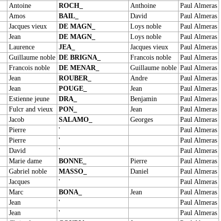
Antoine
ROCH_
Anthoine
Paul Almeras
Amos
BAIL_
David
Paul Almeras
Jacques vieux
DE MAGN_
Loys noble
Paul Almeras
Jean
DE MAGN_
Loys noble
Paul Almeras
Laurence
JEA_
Jacques vieux
Paul Almeras
Guillaume noble
DE BRIGNA_
Francois noble
Paul Almeras
Francois noble
DE MENAR_
Guillaume noble
Paul Almeras
Jean
ROUBER_
Andre
Paul Almeras
Jean
POUGE_
Jean
Paul Almeras
Estienne jeune
DRA_
Benjamin
Paul Almeras
Fulcr and vieux
PON_
Jean
Paul Almeras
Jacob
SALAMO_
Georges
Paul Almeras
Pierre
'
Paul Almeras
Pierre
'
Paul Almeras
David
'
Paul Almeras
Marie dame
BONNE_
Pierre
Paul Almeras
Gabriel noble
MASSO_
Daniel
Paul Almeras
Jacques
'
Paul Almeras
Marc
BONA_
Jean
Paul Almeras
Jean
'
Paul Almeras
Jean
'
Paul Almeras