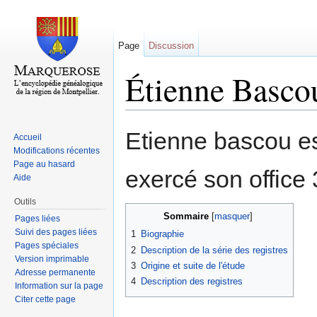
Page
Discussion
Étienne Bascou
Aller à :
navigation
,
rechercher
Etienne bascou es
Accueil
Modifications récentes
Page au hasard
exercé son office
Aide
Outils
Sommaire
[
masquer
]
Pages liées
Suivi des pages liées
1
Biographie
Pages spéciales
2
Description de la série des registres
Version imprimable
3
Origine et suite de l'étude
Adresse permanente
4
Description des registres
Information sur la page
Citer cette page