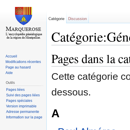
Catégorie
Discussion
Catégorie:Gén
Aller à :
navigation
,
rechercher
Pages dans la c
Accueil
Modifications récentes
Page au hasard
Aide
Cette catégorie c
Outils
dessous.
Pages liées
Suivi des pages liées
Pages spéciales
Version imprimable
A
Adresse permanente
Information sur la page