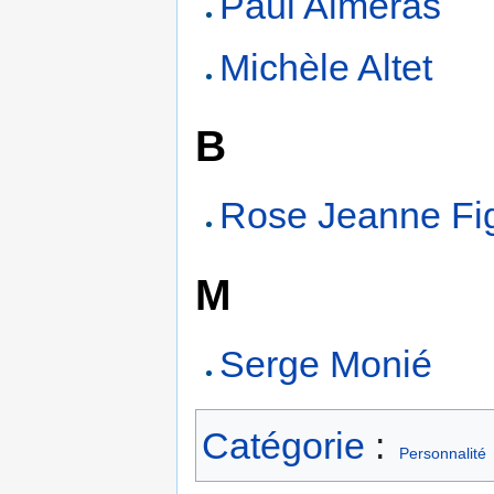
Paul Alméras
Michèle Altet
B
Rose Jeanne Fig
M
Serge Monié
Catégorie
:
Personnalité