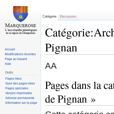
Catégorie
Discussion
Catégorie:Arc
Pignan
Accueil
Modifications récentes
Aller à :
navigation
,
rechercher
Page au hasard
AA
Aide
Outils
Pages liées
Pages dans la c
Suivi des pages liées
Pages spéciales
Version imprimable
de Pignan »
Adresse permanente
Information sur la page