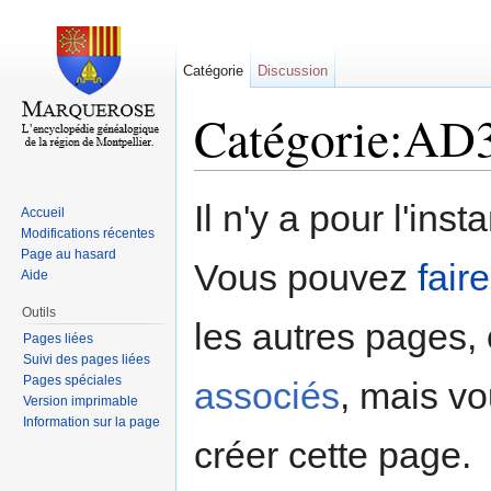
Catégorie
Discussion
Catégorie:AD3
Aller à :
navigation
,
rechercher
Il n'y a pour l'ins
Accueil
Modifications récentes
Page au hasard
Vous pouvez
fair
Aide
Outils
les autres pages,
Pages liées
Suivi des pages liées
Pages spéciales
associés
, mais vo
Version imprimable
Information sur la page
créer cette page.