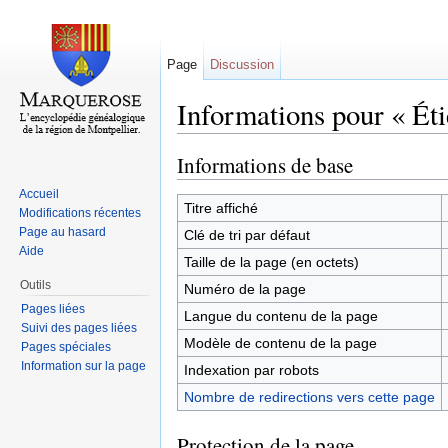
Page
Discussion
Informations pour « Éti
Aller à :
navigation
,
rechercher
Informations de base
Accueil
Titre affiché
Modifications récentes
Page au hasard
Clé de tri par défaut
Aide
Taille de la page (en octets)
Outils
Numéro de la page
Pages liées
Langue du contenu de la page
Suivi des pages liées
Modèle de contenu de la page
Pages spéciales
Information sur la page
Indexation par robots
Nombre de redirections vers cette page
Protection de la page