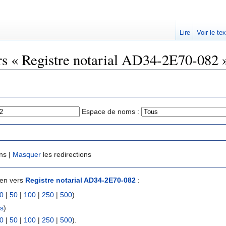
Lire
Voir le te
ers « Registre notarial AD34-2E70-082 
Espace de noms :
ns |
Masquer
les redirections
ien vers
Registre notarial AD34-2E70-082
:
0
|
50
|
100
|
250
|
500
).
ns
)
0
|
50
|
100
|
250
|
500
).