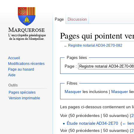
Page
Discussion
Pages qui pointent v
←
Registre notarial AD34-2E70-082
Aller à :
navigation
,
rechercher
Pages liées
Accueil
Modifications récentes
Page :
Page au hasard
Aide
Filtres
Outils
Masquer
les inclusions |
Masquer
lie
Pages spéciales
Version imprimable
Les pages ci-dessous contiennent un l
Voir (50 précédentes | 50 suivantes) (
2
Étude notariale AD34-2E70
‎
(
← lie
Voir (50 précédentes | 50 suivantes) (
2