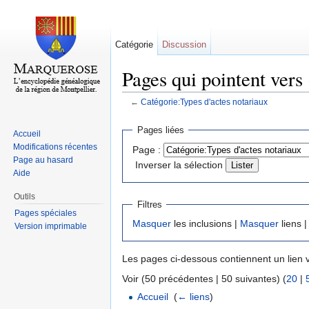
Catégorie
Discussion
Pages qui pointent vers
←
Catégorie:Types d'actes notariaux
Aller à :
navigation
,
rechercher
Pages liées
Accueil
Modifications récentes
Page :
Page au hasard
Inverser la sélection
Aide
Outils
Filtres
Pages spéciales
Masquer
les inclusions |
Masquer
liens 
Version imprimable
Les pages ci-dessous contiennent un lien 
Voir (50 précédentes | 50 suivantes) (
20
|
Accueil
‎
(
← liens
)