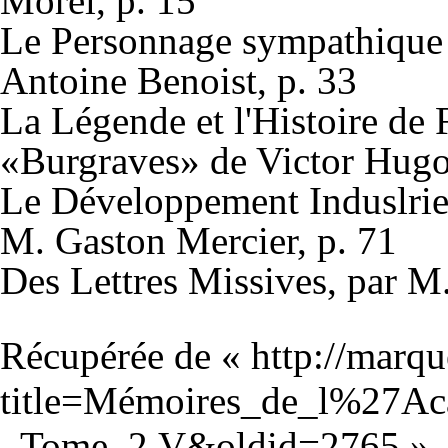
Morel, p. 15
Le Personnage sympathique d
Antoine Benoist, p. 33
La Légende et l'Histoire de 
«Burgraves» de Victor Hugo,
Le Développement Induslrie
M. Gaston Mercier, p. 71
Des Lettres Missives, par M.
Récupérée de «
http://marqu
title=Mémoires_de_l%27Aca
_Tome_2.V&oldid=2765
»