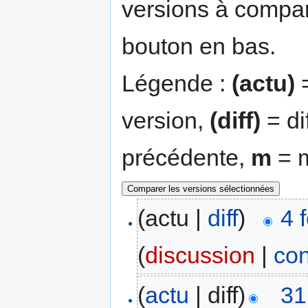
versions à compar
bouton en bas.
Légende :
(actu)
=
version,
(diff)
= di
précédente,
m
= m
(actu |
diff
)
4 
(
discussion
|
con
(
actu
| diff)
31