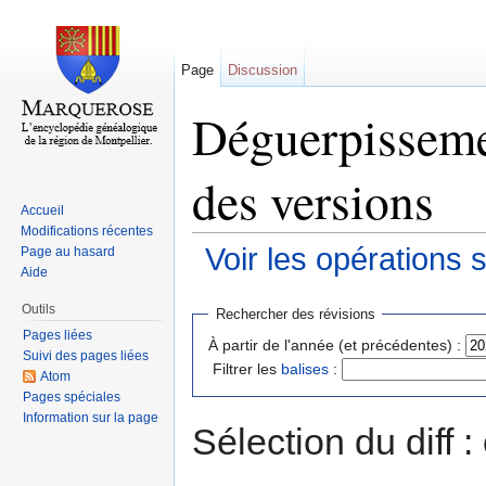
Page
Discussion
Déguerpissemen
des versions
Accueil
Modifications récentes
Voir les opérations 
Page au hasard
Aide
Aller à :
navigation
,
rechercher
Outils
Rechercher des révisions
Pages liées
À partir de l'année (et précédentes) :
Suivi des pages liées
Filtrer les
balises
:
Atom
Pages spéciales
Information sur la page
Sélection du diff 