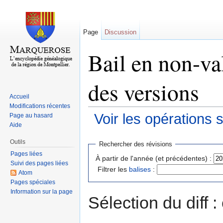
Page
Discussion
Bail en non-val
des versions
Accueil
Modifications récentes
Voir les opérations 
Page au hasard
Aide
Aller à :
navigation
,
rechercher
Outils
Rechercher des révisions
Pages liées
À partir de l'année (et précédentes) :
Suivi des pages liées
Filtrer les
balises
:
Atom
Pages spéciales
Information sur la page
Sélection du diff 