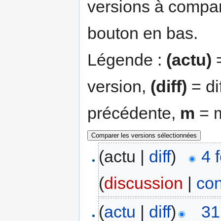
versions à compar
bouton en bas.
Légende :
(actu)
=
version,
(diff)
= di
précédente,
m
= m
(actu |
diff
)
4 
(
discussion
|
con
(
actu
|
diff
)
31