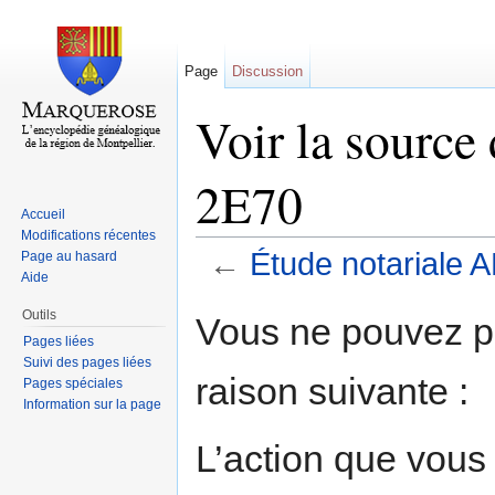
Page
Discussion
Voir la source
2E70
Accueil
Modifications récentes
←
Étude notariale
Page au hasard
Aide
Aller à :
navigation
,
rechercher
Outils
Vous ne pouvez pa
Pages liées
Suivi des pages liées
raison suivante :
Pages spéciales
Information sur la page
L’action que vous